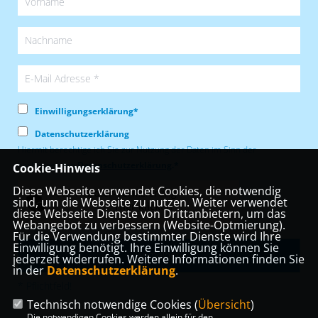
Einwilligungserklärung*
Datenschutzerklärung
Hiermit berechtige ich Sie zur Nutzung der Daten im Sinn der
nachfolgenden
Datenschutzerklärung
.*
Cookie-Hinweis
Diese Webseite verwendet Cookies, die notwendig
Anti-Roboter-Verifizierung
sind, um die Webseite zu nutzen. Weiter verwendet
Hier klicken
diese Webseite Dienste von Drittanbietern, um das
Webangebot zu verbessern (Website-Optmierung).
Friendly
Captcha ⇗
Für die Verwendung bestimmter Dienste wird Ihre
Einwilligung benötigt. Ihre Einwilligung können Sie
jederzeit widerrufen. Weitere Informationen finden Sie
in der
Datenschutzerklärung
.
* Pflichtfeld!
Technisch notwendige Cookies (
Übersicht
)
Die notwendigen Cookies werden allein für den