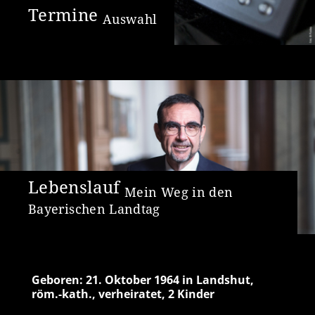
Termine
Auswahl
Lebenslauf
Mein Weg in den
Bayerischen Landtag
Geboren: 21. Oktober 1964 in Landshut,
Mitgl
röm.-kath., verheiratet, 2 Kinder
200