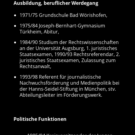
Ausbildung, beruflicher Werdegang
Bay
201
1971/75 Grundschule Bad Wörishofen,
Al
1975/84 Joseph-Bernhart-Gymnasium
sei
Türkheim, Abitur,
Sp
1984/90 Studium der Rechtswissenschaften
05/
an der Universität Augsburg, 1. juristisches
e. 
Staatsexamen, 1990/93 Rechtsreferendar, 2.
Ge
juristisches Staatsexamen, Zulassung zum
Rechtsanwalt,
Sei
de
1993/98 Referent für journalistische
Nachwuchsförderung und Medienpolitik bei
Sei
der Hanns-Seidel-Stiftung in München, stv.
Te
Abteilungsleiter im Förderungswerk.
Mitgl
Politische Funktionen
Funk