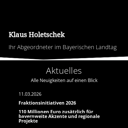
Klaus Holetschek
Ihr Abgeordneter im Bayerischen Landtag
Aktuelles
Alle Neuigkeiten auf einen Blick
11.03.2026
11.12
Fraktionsinitiativen 2026
Kräft
Heima
110 Millionen Euro zusätzlich für
Schlü
bayernweite Akzente und regionale
Projekte
Bund 
berei