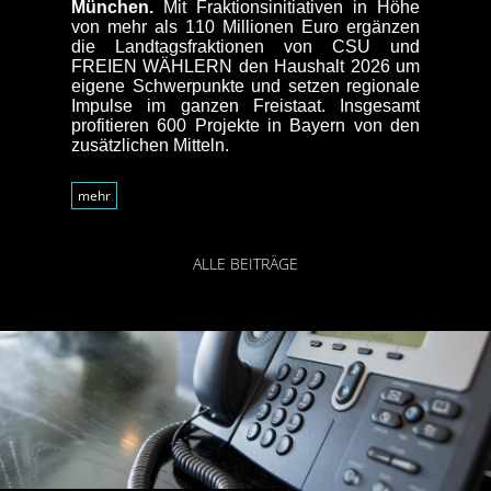
München.
Mit Fraktionsinitiativen in Höhe
Memmi
von mehr als 110 Millionen Euro ergänzen
Unter
die Landtagsfraktionen von CSU und
Schlü
FREIEN WÄHLERN den Haushalt 2026 um
Millio
eigene Schwerpunkte und setzen regionale
Millio
Impulse im ganzen Freistaat. Insgesamt
westl
profitieren 600 Projekte in Bayern von den
rund 1
zusätzlichen Mitteln.
Memmi
11,6 
mehr
Ulm pr
Schlü
42,4 M
39,4
ALLE BEITRÄGE
kreis
Stimm
Millio
mehr