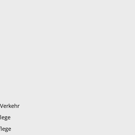
Landk
Landk
Stadt
 Verkehr
lege
flege