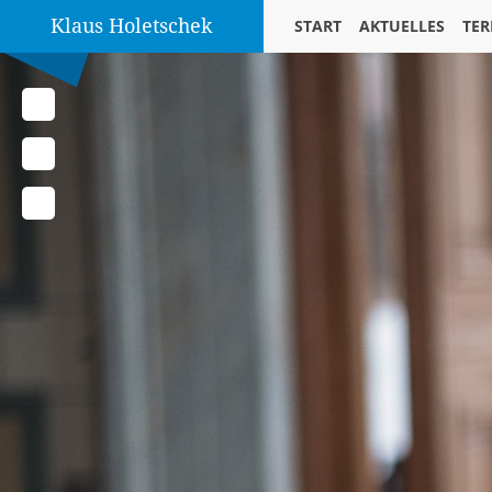
Klaus Holetschek
START
AKTUELLES
TER