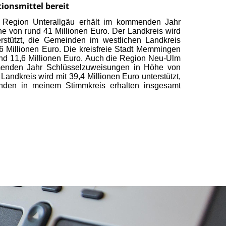
tionsmittel bereit
München
Sanierun
in Buxhei
Region Unterallgäu erhält im kommenden Jahr
und CSU-F
 von rund 41 Millionen Euro. Der Landkreis wird
einer Pre
erstützt, die Gemeinden im westlichen Landkreis
,6 Millionen Euro. Die kreisfreie Stadt Memmingen
mehr
nd 11,6 Millionen Euro. Auch die Region Neu-Ulm
ommenden Jahr Schlüsselzuweisungen in Höhe von
 Landkreis wird mit 39,4 Millionen Euro
unterstützt,
nden in meinem Stimmkreis erhalten insgesamt