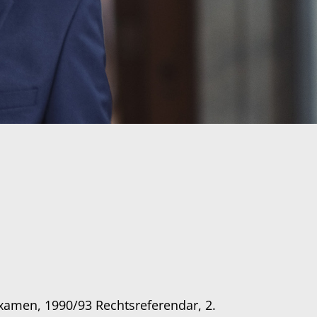
Mitglie
2006 
2011 
seit 
05/20
examen, 1990/93 Rechtsreferendar, 2.