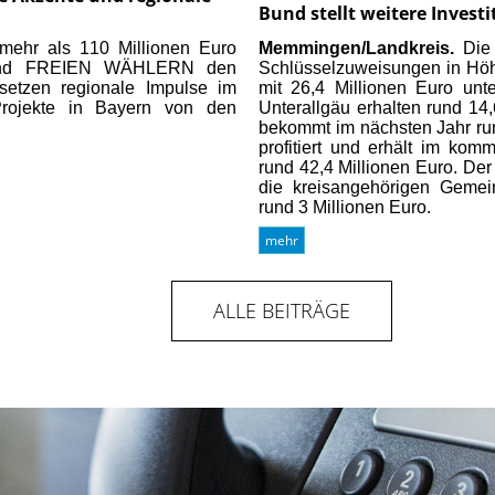
Bund stellt weitere Investi
 mehr als 110 Millionen Euro
Memmingen/Landkreis.
Die 
U und FREIEN WÄHLERN den
Schlüsselzuweisungen in Höhe
etzen regionale Impulse im
mit 26,4 Millionen Euro unt
 Projekte in Bayern von den
Unterallgäu erhalten rund 14
bekommt im nächsten Jahr ru
profitiert und erhält im k
rund 42,4 Millionen Euro. Der
die kreisangehörigen Gemei
rund 3 Millionen Euro.
mehr
ALLE BEITRÄGE